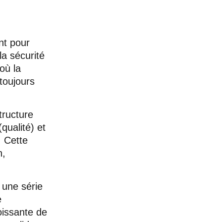
nt pour
 la sécurité
où la
toujours
tructure
ualité) et
 Cette
n,
 une série
e
oissante de