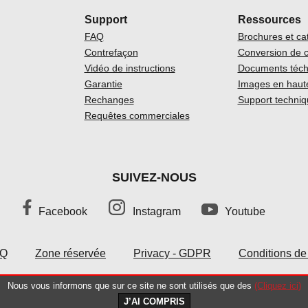
Support
Ressources
FAQ
Brochures et ca
Contrefaçon
Conversion de 
Vidéo de instructions
Documents téch
Garantie
Images en haute
Rechanges
Support techniq
Requêtes commerciales
SUIVEZ-NOUS
Facebook
Instagram
Youtube
AQ
Zone réservée
Privacy - GDPR
Conditions de
Nous vous informons que sur ce site ne sont utilisés que des
(Cliquez ici)
arelli S.p.A. - Voghera (PV) Tel: 0383 3448.1 - P.IVA 
J’AI COMPRIS