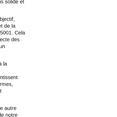
s solide et
jectif,
t de la
45001. Cela
recte des
 un
à la
ntissent
ormes,
t
e autre
de notre