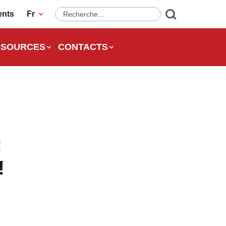
ents
Fr
SSOURCES
CONTACTS
:
!