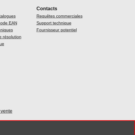
Contacts
talogues
Requêtes commerciales
code EAN
Support technique
niques
Fournisseur potentiel
 résolution
ue
 vente
00831270186