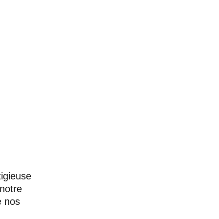
tigieuse
notre
e nos