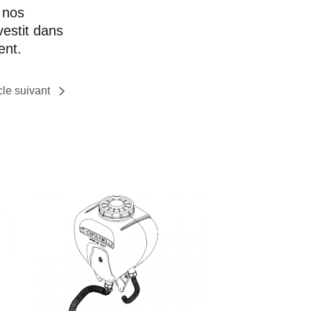
 nos
vestit dans
ent.
cle suivant