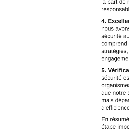
la part de 
responsabl
4. Excell
nous avons
sécurité a
comprend u
stratégies
engagement
5. Vérific
sécurité es
organismes
que notre 
mais dépas
d'efficienc
En résumé,
étape impo