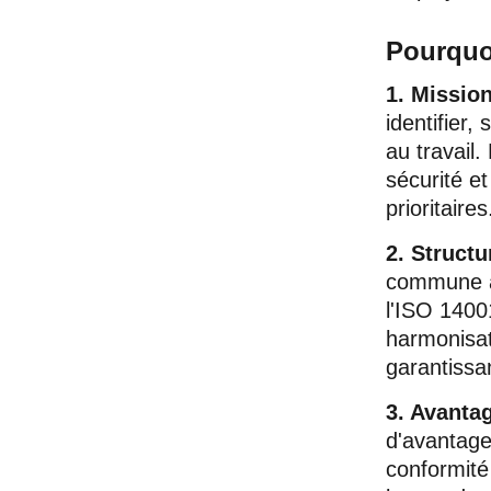
Pourquoi
1. Missio
identifier,
au travail.
sécurité e
prioritaires
2. Structu
commune a
l'ISO 1400
harmonisati
garantissan
3. Avanta
d'avantage
conformité