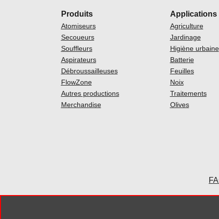
Produits
Applications
Atomiseurs
Agriculture
Secoueurs
Jardinage
Souffleurs
Higiène urbaine
Aspirateurs
Batterie
Débroussailleuses
Feuilles
FlowZone
Noix
Autres productions
Traitements
Merchandise
Olives
F
© 2023 Cif