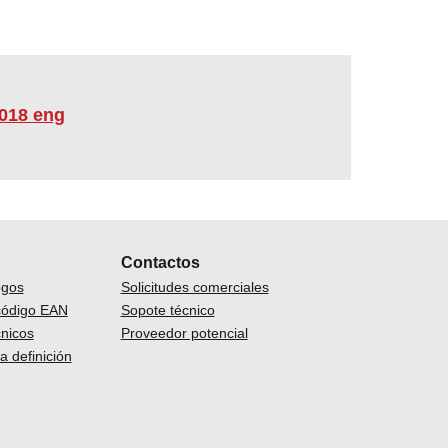
018 eng
Contactos
ogos
Solicitudes comerciales
código EAN
Sopote técnico
nicos
Proveedor potencial
a definición