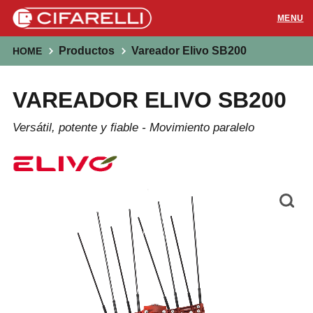
Productos
Vareador Elivo SB200
HOME
PRODUCTOS
VAREADOR ELIVO SB200
APLICACIONES
Versátil, potente y fiable - Movimiento paralelo
SOPORTE
RECURSOS
CONTACTOS
Distribuidores